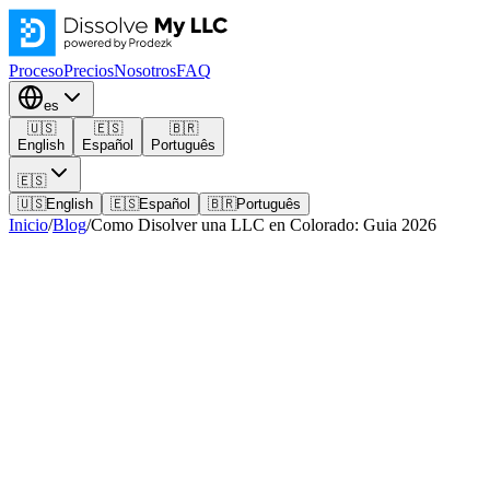
Proceso
Precios
Nosotros
FAQ
es
🇺🇸
🇪🇸
🇧🇷
English
Español
Português
🇪🇸
🇺🇸
English
🇪🇸
Español
🇧🇷
Português
Inicio
/
Blog
/
Como Disolver una LLC en Colorado: Guia 2026