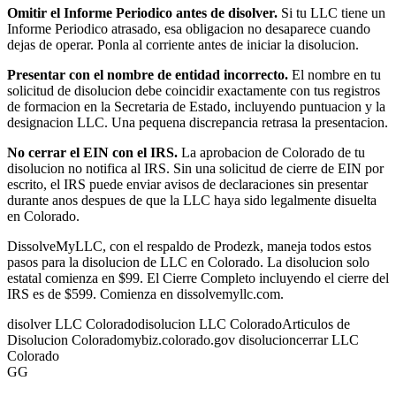
Omitir el Informe Periodico antes de disolver.
Si tu LLC tiene un
Informe Periodico atrasado, esa obligacion no desaparece cuando
dejas de operar. Ponla al corriente antes de iniciar la disolucion.
Presentar con el nombre de entidad incorrecto.
El nombre en tu
solicitud de disolucion debe coincidir exactamente con tus registros
de formacion en la Secretaria de Estado, incluyendo puntuacion y la
designacion LLC. Una pequena discrepancia retrasa la presentacion.
No cerrar el EIN con el IRS.
La aprobacion de Colorado de tu
disolucion no notifica al IRS. Sin una solicitud de cierre de EIN por
escrito, el IRS puede enviar avisos de declaraciones sin presentar
durante anos despues de que la LLC haya sido legalmente disuelta
en Colorado.
DissolveMyLLC, con el respaldo de Prodezk, maneja todos estos
pasos para la disolucion de LLC en Colorado. La disolucion solo
estatal comienza en $99. El Cierre Completo incluyendo el cierre del
IRS es de $599. Comienza en dissolvemyllc.com.
disolver LLC Colorado
disolucion LLC Colorado
Articulos de
Disolucion Colorado
mybiz.colorado.gov disolucion
cerrar LLC
Colorado
GG