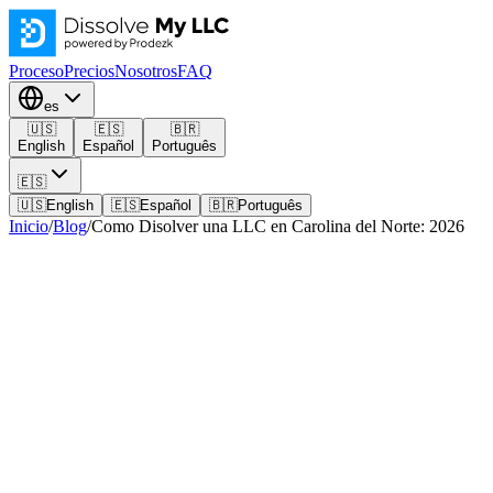
Proceso
Precios
Nosotros
FAQ
es
🇺🇸
🇪🇸
🇧🇷
English
Español
Português
🇪🇸
🇺🇸
English
🇪🇸
Español
🇧🇷
Português
Inicio
/
Blog
/
Como Disolver una LLC en Carolina del Norte: 2026