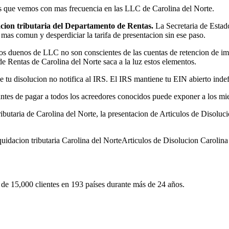
es que vemos con mas frecuencia en las LLC de Carolina del Norte.
dacion tributaria del Departamento de Rentas.
La Secretaria de Estado
e mas comun y desperdiciar la tarifa de presentacion sin ese paso.
 duenos de LLC no son conscientes de las cuentas de retencion de impu
de Rentas de Carolina del Norte saca a la luz estos elementos.
tu disolucion no notifica al IRS. El IRS mantiene tu EIN abierto indefi
antes de pagar a todos los acreedores conocidos puede exponer a los mie
utaria de Carolina del Norte, la presentacion de Articulos de Disolucio
quidacion tributaria Carolina del Norte
Articulos de Disolucion Carolina
e 15,000 clientes en 193 países durante más de 24 años.