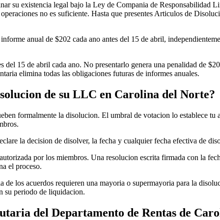
nar su existencia legal bajo la Ley de Compania de Responsabilidad Li
 operaciones no es suficiente. Hasta que presentes Articulos de Disoluc
informe anual de $202 cada ano antes del 15 de abril, independientemen
 del 15 de abril cada ano. No presentarlo genera una penalidad de $200
ntaria elimina todas las obligaciones futuras de informes anuales.
solucion de su LLC en Carolina del Norte?
en formalmente la disolucion. El umbral de votacion lo establece tu ac
embros.
are la decision de disolver, la fecha y cualquier fecha efectiva de diso
autorizada por los miembros. Una resolucion escrita firmada con la fec
ona el proceso.
 de los acuerdos requieren una mayoria o supermayoria para la disoluc
n su periodo de liquidacion.
ibutaria del Departamento de Rentas de Caro