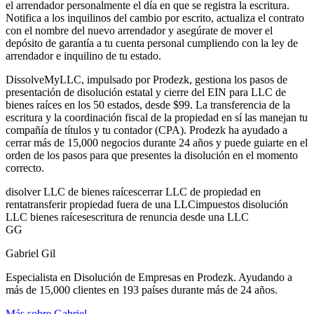
el arrendador personalmente el día en que se registra la escritura.
Notifica a los inquilinos del cambio por escrito, actualiza el contrato
con el nombre del nuevo arrendador y asegúrate de mover el
depósito de garantía a tu cuenta personal cumpliendo con la ley de
arrendador e inquilino de tu estado.
DissolveMyLLC, impulsado por Prodezk, gestiona los pasos de
presentación de disolución estatal y cierre del EIN para LLC de
bienes raíces en los 50 estados, desde $99. La transferencia de la
escritura y la coordinación fiscal de la propiedad en sí las manejan tu
compañía de títulos y tu contador (CPA). Prodezk ha ayudado a
cerrar más de 15,000 negocios durante 24 años y puede guiarte en el
orden de los pasos para que presentes la disolución en el momento
correcto.
disolver LLC de bienes raíces
cerrar LLC de propiedad en
renta
transferir propiedad fuera de una LLC
impuestos disolución
LLC bienes raíces
escritura de renuncia desde una LLC
GG
Gabriel Gil
Especialista en Disolución de Empresas en Prodezk. Ayudando a
más de 15,000 clientes en 193 países durante más de 24 años.
Más sobre Gabriel
→