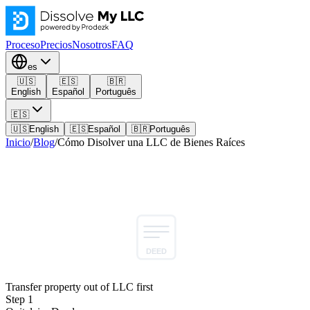
Proceso
Precios
Nosotros
FAQ
es
🇺🇸
🇪🇸
🇧🇷
English
Español
Português
🇪🇸
🇺🇸
English
🇪🇸
Español
🇧🇷
Português
Inicio
/
Blog
/
Cómo Disolver una LLC de Bienes Raíces
LLC
DEED
Owner
Transfer property out of LLC first
Step 1