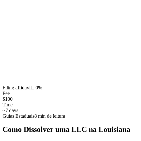
Filing affidavit...
0
%
Fee
$100
Time
~7 days
Guias Estaduais
8
min de leitura
Como Dissolver uma LLC na Louisiana