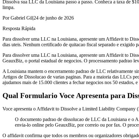
Dissolva sua LLC da Louisiana passo a passo. Conheca a taxa de $100,
limpa.
Por
Gabriel Gil
|
24 de junho de 2026
Resposta Rápida
Para dissolver uma LLC na Louisiana, apresente um Affidavit to Diss
dias uteis. Nenhum certificado de quitacao fiscal separado e exigido p
Para dissolver uma LLC na Louisiana, apresente um Affidavit to Diss
GeauxBiz, o portal estadual de negocios. O processamento padrao leva 
A Louisiana mantem o encerramento padrao de LLC relativamente sim
Artigos de Dissolucao de varias paginas. Para a maioria das LLCs peq
ajudamos mais de 15.000 clientes a fechar negocios nos 50 estados, e
Qual Formulario Voce Apresenta para Dis
Voce apresenta o Affidavit to Dissolve a Limited Liability Company (
O documento padrao de dissolucao de LLC da Louisiana e o Aff
envia-lo online pelo GeauxBiz, por correio ou por fax. O proces
O affidavit confirma que todos os membros ou organizadores obrigado