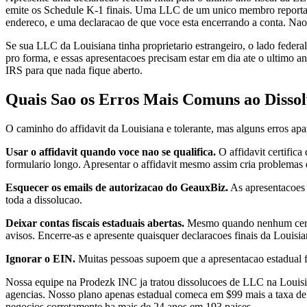
emite os Schedule K-1 finais. Uma LLC de um unico membro reporta
endereco, e uma declaracao de que voce esta encerrando a conta. Nao
Se sua LLC da Louisiana tinha proprietario estrangeiro, o lado fe
pro forma, e essas apresentacoes precisam estar em dia ate o ultimo
IRS para que nada fique aberto.
Quais Sao os Erros Mais Comuns ao Disso
O caminho do affidavit da Louisiana e tolerante, mas alguns erros ap
Usar o affidavit quando voce nao se qualifica.
O affidavit certific
formulario longo. Apresentar o affidavit mesmo assim cria problemas 
Esquecer os emails de autorizacao do GeauxBiz.
As apresentacoes 
toda a dissolucao.
Deixar contas fiscais estaduais abertas.
Mesmo quando nenhum certif
avisos. Encerre-as e apresente quaisquer declaracoes finais da Louisia
Ignorar o EIN.
Muitas pessoas supoem que a apresentacao estadual f
Nossa equipe na Prodezk INC ja tratou dissolucoes de LLC na Louisi
agencias. Nosso plano apenas estadual comeca em $99 mais a taxa de
negocios corretamente ha mais de 24 anos em 193 paises.