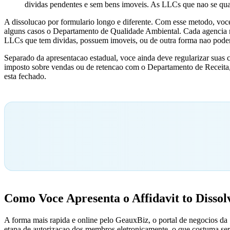
dividas pendentes e sem bens imoveis. As LLCs que nao se qual
A dissolucao por formulario longo e diferente. Com esse metodo, voce
alguns casos o Departamento de Qualidade Ambiental. Cada agencia re
LLCs que tem dividas, possuem imoveis, ou de outra forma nao podem
Separado da apresentacao estadual, voce ainda deve regularizar suas 
imposto sobre vendas ou de retencao com o Departamento de Receita, s
esta fechado.
Como Voce Apresenta o Affidavit to Dissol
A forma mais rapida e online pelo GeauxBiz, o portal de negocios da
etapa de autorizacao dos membros eletronicamente, o que costuma ser m