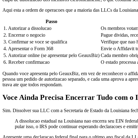
Aqui esta a ordem de operacoes que a maioria das LLCs da Louisiana
Passo
1. Autorizar a dissolucao
Os membros votam p
2. Encerrar o negocio
Pague dividas, rece
3. Confirmar se voce se qualifica
Verifique que nao 
4. Apresentar o Form 368
Envie o Affidavit 
5. Autorizar online (se apresentar pelo GeauxBiz)
Cada membro obriga
6. Receber confirmacao
O estado processa 
Quando voce apresenta pelo GeauxBiz, em vez de reconhecer o affidav
pessoa um pedido de autorizacao separado, e cada uma aprova a aprese
trava ate que todos respondam.
Voce Ainda Precisa Encerrar Tudo com o 
Sim. Dissolver sua LLC com a Secretaria de Estado da Louisiana fecha
A dissolucao estadual na Louisiana nao encerra seu EIN federal
pular isso, o IRS pode continuar esperando declaracoes e emiti
Apresente uma declaracao federal final para o ultimo ano fiscal da