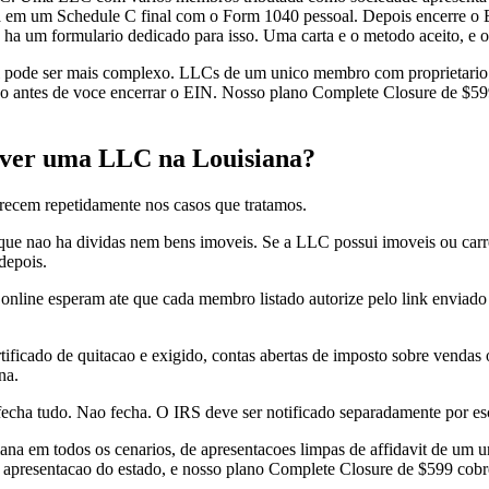
 em um Schedule C final com o Form 1040 pessoal. Depois encerre o 
 ha um formulario dedicado para isso. Uma carta e o metodo aceito, e 
deral pode ser mais complexo. LLCs de um unico membro com proprieta
 ano antes de voce encerrar o EIN. Nosso plano Complete Closure de $59
lver uma LLC na Louisiana?
arecem repetidamente nos casos que tratamos.
a que nao ha dividas nem bens imoveis. Se a LLC possui imoveis ou car
depois.
online esperam ate que cada membro listado autorize pelo link enviado 
icado de quitacao e exigido, contas abertas de imposto sobre vendas
na.
echa tudo. Nao fecha. O IRS deve ser notificado separadamente por esc
ana em todos os cenarios, de apresentacoes limpas de affidavit de um
 apresentacao do estado, e nosso plano Complete Closure de $599 cobr