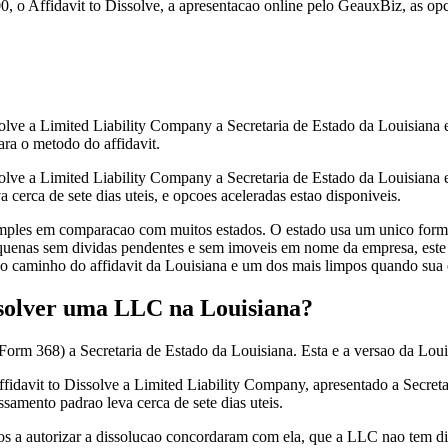
 o Affidavit to Dissolve, a apresentacao online pelo GeauxBiz, as opc
olve a Limited Liability Company a Secretaria de Estado da Louisiana
ara o metodo do affidavit.
olve a Limited Liability Company a Secretaria de Estado da Louisiana 
cerca de sete dias uteis, e opcoes aceleradas estao disponiveis.
ples em comparacao com muitos estados. O estado usa um unico formula
uenas sem dividas pendentes e sem imoveis em nome da empresa, este af
 o caminho do affidavit da Louisiana e um dos mais limpos quando sua e
solver uma LLC na Louisiana?
Form 368) a Secretaria de Estado da Louisiana. Esta e a versao da Loui
idavit to Dissolve a Limited Liability Company, apresentado a Secret
samento padrao leva cerca de sete dias uteis.
s a autorizar a dissolucao concordaram com ela, que a LLC nao tem di