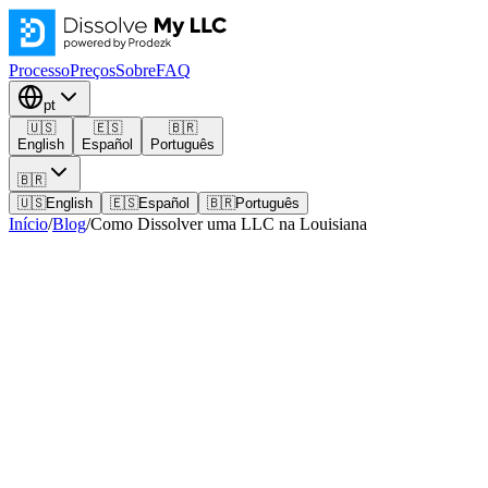
Processo
Preços
Sobre
FAQ
pt
🇺🇸
🇪🇸
🇧🇷
English
Español
Português
🇧🇷
🇺🇸
English
🇪🇸
Español
🇧🇷
Português
Início
/
Blog
/
Como Dissolver uma LLC na Louisiana