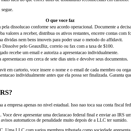
 segue.
O que voce faz
ela dissolucao conforme seu acordo operacional. Documente a decisao
ba valores a receber, distribua os ativos restantes, encerre contas com f
ha dividas nem bens imoveis para poder usar o metodo do affidavit.
to Dissolve pelo GeauxBiz, correio ou fax com a taxa de $100.
do recebe um email e autoriza a apresentacao individualmente.
a apresentacao em cerca de sete dias uteis e devolve seus documentos.
it em cartorio, voce insere o nome e o email de cada membro ou organi
ntacao individualmente antes que ela possa ser finalizada. Garanta que
IRS?
 a empresa apenas no nivel estadual. Isso nao toca sua conta fiscal fe
. Voce deve apresentar uma declaracao federal final e enviar ao IRS um
r avisos automaticos de penalidade muito depois de a LLC ter sumido.
 LLC. Uma LLC com varios membros tributada como sociedade apresenta