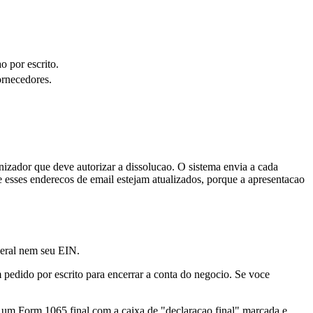
 por escrito.
ornecedores.
zador que deve autorizar a dissolucao. O sistema envia a cada
 esses enderecos de email estejam atualizados, porque a apresentacao
deral nem seu EIN.
 pedido por escrito para encerrar a conta do negocio. Se voce
 um Form 1065 final com a caixa de "declaracao final" marcada e