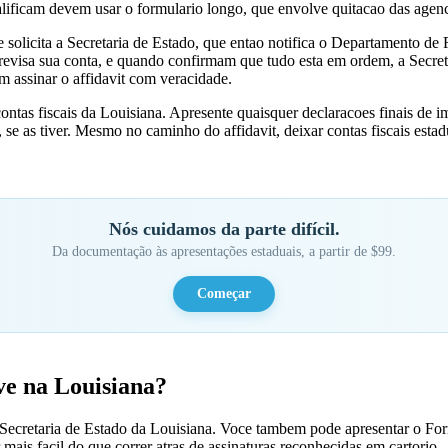
ificam devem usar o formulario longo, que envolve quitacao das agenc
 solicita a Secretaria de Estado, que entao notifica o Departamento de
visa sua conta, e quando confirmam que tudo esta em ordem, a Secreta
 assinar o affidavit com veracidade.
contas fiscais da Louisiana. Apresente quaisquer declaracoes finais de 
e as tiver. Mesmo no caminho do affidavit, deixar contas fiscais estad
Nós cuidamos da parte difícil.
Da documentação às apresentações estaduais, a partir de $99.
Começar
ve na Louisiana?
 Secretaria de Estado da Louisiana. Voce tambem pode apresentar o For
ais facil do que correr atras de assinaturas reconhecidas em cartorio.