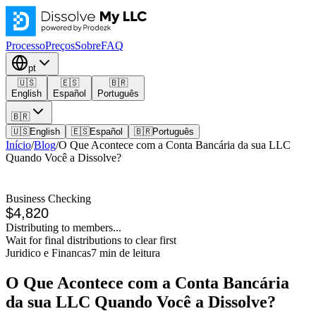
Processo
Preços
Sobre
FAQ
pt
🇺🇸
🇪🇸
🇧🇷
English
Español
Português
🇧🇷
🇺🇸
English
🇪🇸
Español
🇧🇷
Português
Início
/
Blog
/
O Que Acontece com a Conta Bancária da sua LLC
Quando Você a Dissolve?
Business Checking
$4,820
Distributing to members...
Wait for final distributions to clear first
Juridico e Financas
7
min de leitura
O Que Acontece com a Conta Bancária
da sua LLC Quando Você a Dissolve?