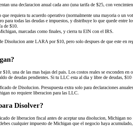
an una declaracion anual cada ano (una tarifa de $25, con vencimiento e
o que requiera tu acuerdo operativo (normalmente una mayoria o un voto 
ero para todas las deudas e impuestos, y distribuye lo que quede entre l
fa de $10.
 Michigan, marcadas como finales, y cierra tu EIN con el IRS.
 Disolucion ante LARA por $10, pero solo despues de que este en regla
igan?
de $10, una de las mas bajas del pais. Los costos reales se esconden en o
saldo de deudas pendientes. Si tu LLC esta al dia y libre de deudas, $10
ficado de Disolucion. Presupuesta extra solo para declaraciones anuales
chigan no requiere liberacion para las LLC.
para Disolver?
ificado de liberacion fiscal antes de aceptar una disolucion, Michigan n
ebes cualquier impuesto de Michigan que el negocio haya acumulado, y a