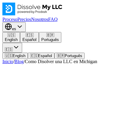
Proceso
Precios
Nosotros
FAQ
es
🇺🇸
🇪🇸
🇧🇷
English
Español
Português
🇪🇸
🇺🇸
English
🇪🇸
Español
🇧🇷
Português
Inicio
/
Blog
/
Como Disolver una LLC en Michigan