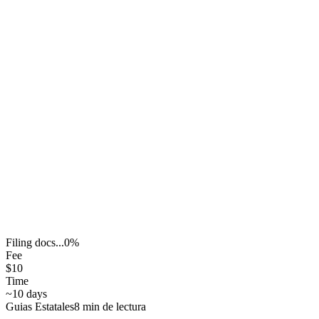
Filing docs...
0
%
Fee
$10
Time
~10 days
Guias Estatales
8
min de lectura