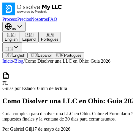
Proceso
Precios
Nosotros
FAQ
es
🇺🇸
🇪🇸
🇧🇷
English
Español
Português
🇪🇸
🇺🇸
English
🇪🇸
Español
🇧🇷
Português
Inicio
/
Blog
/
Como Disolver una LLC en Ohio: Guia 2026
FL
Guias por Estado
10
min de lectura
Como Disolver una LLC en Ohio: Guia 20
Guia completa para disolver una LLC en Ohio. Cubre el Formulario 562,
impuestos finales y la ventana de 30 dias para cerrar asuntos.
Por
Gabriel Gil
|
17 de mayo de 2026