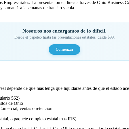
os Empresariales. La presentacion en linea a traves de Ohio Business Ce
 y suman 1 a 2 semanas de transito y cola.
Nosotros nos encargamos de lo difícil.
Desde el papeleo hasta las presentaciones estatales, desde $99.
Comenzar
?
 real depende de que mas tenga que liquidarse antes de que el estado ace
ulario 562)
estos de Ohio
omercial, ventas o retencion
atal, o paquete completo estatal mas IRS)
bienal para las LLC. Las LLC de Ohio no pagan una tarifa estatal recur