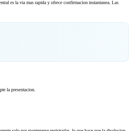
ntral es la via mas rapida y ofrece confirmacion instantanea. Las
pte la presentacion.
rente solo por mantenerse registradas, lo que hace que la disolucion