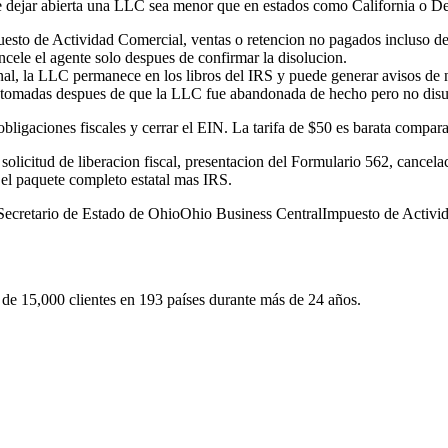
e dejar abierta una LLC sea menor que en estados como California o Del
esto de Actividad Comercial, ventas o retencion no pagados incluso de
ancele el agente solo despues de confirmar la disolucion.
nal, la LLC permanece en los libros del IRS y puede generar avisos de 
es tomadas despues de que la LLC fue abandonada de hecho pero no disu
 obligaciones fiscales y cerrar el EIN. La tarifa de $50 es barata compa
olicitud de liberacion fiscal, presentacion del Formulario 562, cancelac
 el paquete completo estatal mas IRS.
Secretario de Estado de Ohio
Ohio Business Central
Impuesto de Activi
e 15,000 clientes en 193 países durante más de 24 años.