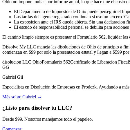
Ohio no impone multas por informe anual, lo que hace que el costo d
El Departamento de Impuestos de Ohio puede perseguir el Impu
Las tarifas del agente registrado continuan si uso un tercero. C
La exposicion ante el IRS queda abierta. Sin una declaracion fi
El escudo de responsabilidad personal se debilita para accion
El camino limpio siempre es presentar el Formulario 562, liquidar las
Dissolve My LLC maneja las disoluciones de Ohio de principio a fin: s
comienzan en $99 por solo la presentacion estatal y llegan a $599 por
disolucion LLC Ohio
Formulario 562
Certificado de Liberacion Fiscal
GG
Gabriel Gil
Especialista en Disolución de Empresas en Prodezk. Ayudando a más d
Más sobre Gabriel
→
¿Listo para disolver tu LLC?
Desde $99. Nosotros manejamos todo el papeleo.
Comenzar