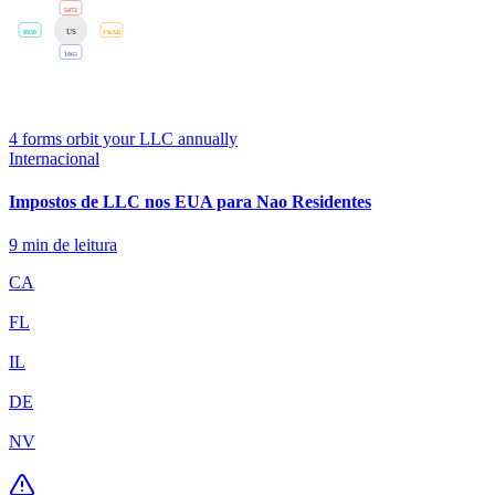
5472
US
8938
FBAR
1065
4 forms orbit your LLC annually
Internacional
Impostos de LLC nos EUA para Nao Residentes
9
min de leitura
CA
FL
IL
DE
NV