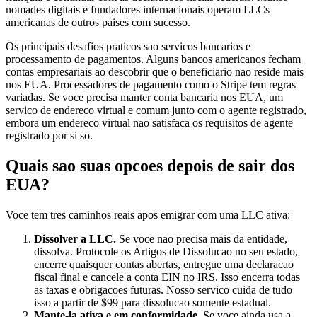
nomades digitais e fundadores internacionais operam LLCs
americanas de outros paises com sucesso.
Os principais desafios praticos sao servicos bancarios e
processamento de pagamentos. Alguns bancos americanos fecham
contas empresariais ao descobrir que o beneficiario nao reside mais
nos EUA. Processadores de pagamento como o Stripe tem regras
variadas. Se voce precisa manter conta bancaria nos EUA, um
servico de endereco virtual e comum junto com o agente registrado,
embora um endereco virtual nao satisfaca os requisitos de agente
registrado por si so.
Quais sao suas opcoes depois de sair dos
EUA?
Voce tem tres caminhos reais apos emigrar com uma LLC ativa:
Dissolver a LLC.
Se voce nao precisa mais da entidade,
dissolva. Protocole os Artigos de Dissolucao no seu estado,
encerre quaisquer contas abertas, entregue uma declaracao
fiscal final e cancele a conta EIN no IRS. Isso encerra todas
as taxas e obrigacoes futuras. Nosso servico cuida de tudo
isso a partir de $99 para dissolucao somente estadual.
Mante-la ativa e em conformidade.
Se voce ainda usa a