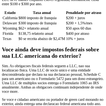
entre $100 e $300 por ano.
Estado
Taxa anual
Penalidade por atraso
California
$800 imposto de franquia
$200 + juros
Delaware
$300 imposto de franquia
$200 + 1,5%/mes
Wyoming
$62+ relatorio anual
$50 apos 60 dias
Florida
$138,75 relatorio anual
$400 por atraso
Texas
$0 se receita abaixo de $2,47M
10% + juros
Voce ainda deve impostos federais sobre
sua LLC americana do exterior?
Sim. As obrigacoes fiscais federais seguem a LLC, nao sua
localizacao fisica. Uma LLC de socio unico e uma entidade
desconsiderada que declara na sua declaracao pessoal, Schedule C
para um americano ou o Formulario 5472 para um dono estrangeiro.
Uma LLC de multiplos socios entrega o Formulario 1065 ao IRS
anualmente. Ambas as obrigacoes continuam independente de onde
voce more.
Se voce e cidadao americano ou portador de green card morando no
exterior, ainda entrega uma declaracao federal americana todo ano.