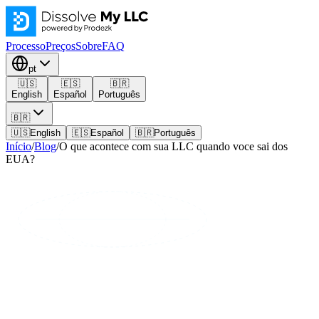
Processo
Preços
Sobre
FAQ
pt
🇺🇸
🇪🇸
🇧🇷
English
Español
Português
🇧🇷
🇺🇸
English
🇪🇸
Español
🇧🇷
Português
Início
/
Blog
/
O que acontece com sua LLC quando voce sai dos
EUA?