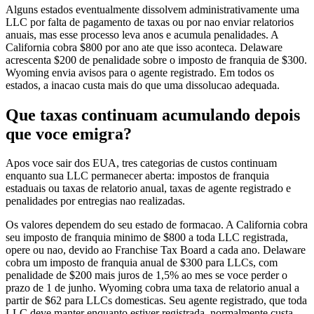
Alguns estados eventualmente dissolvem administrativamente uma
LLC por falta de pagamento de taxas ou por nao enviar relatorios
anuais, mas esse processo leva anos e acumula penalidades. A
California cobra $800 por ano ate que isso aconteca. Delaware
acrescenta $200 de penalidade sobre o imposto de franquia de $300.
Wyoming envia avisos para o agente registrado. Em todos os
estados, a inacao custa mais do que uma dissolucao adequada.
Que taxas continuam acumulando depois
que voce emigra?
Apos voce sair dos EUA, tres categorias de custos continuam
enquanto sua LLC permanecer aberta: impostos de franquia
estaduais ou taxas de relatorio anual, taxas de agente registrado e
penalidades por entregias nao realizadas.
Os valores dependem do seu estado de formacao. A California cobra
seu imposto de franquia minimo de $800 a toda LLC registrada,
opere ou nao, devido ao Franchise Tax Board a cada ano. Delaware
cobra um imposto de franquia anual de $300 para LLCs, com
penalidade de $200 mais juros de 1,5% ao mes se voce perder o
prazo de 1 de junho. Wyoming cobra uma taxa de relatorio anual a
partir de $62 para LLCs domesticas. Seu agente registrado, que toda
LLC deve manter enquanto estiver registrada, normalmente custa